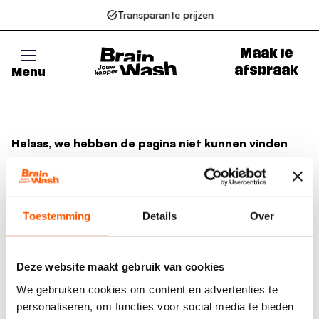
Transparante prijzen
Maak je
afspraak
Menu
Go to homepage
Helaas, we hebben de pagina niet kunnen vinden
Wellicht zit er een spel- of typfout in de URL of is de
actie waarnaar u zocht al verlopen. We hopen u weer
op weg te helpen met de volgende links.
Toestemming
Details
Over
Naar de homepage
Deze website maakt gebruik van cookies
We gebruiken cookies om content en advertenties te
personaliseren, om functies voor social media te bieden