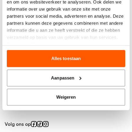
en om ons websiteverkeer te analyseren. Ook delen we
Meer BrainWash
informatie over uw gebruik van onze site met onze
partners voor social media, adverteren en analyse. Deze
Vind je salon
partners kunnen deze gegevens combineren met andere
Prijzen en behandelingen
informatie die u aan ze heeft verstrekt of die ze hebben
Producten
verzameld op basis van uw gebruik van hun services.
Privacy verklaring
Over ons
Alles toestaan
Veelgestelde vragen
Over BrainWash
Voorwaarden knipkorting
Aanpassen
Inspiratie
Weigeren
Blog
Volg ons op