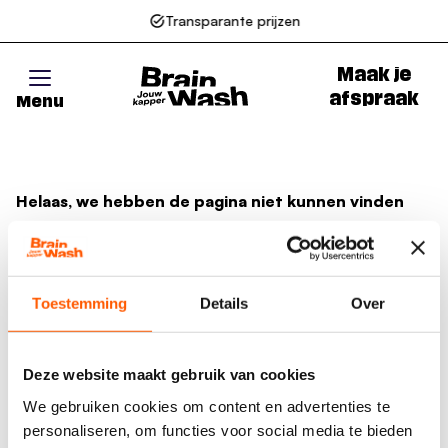
Transparante prijzen
Maak je
afspraak
Menu
Go to homepage
Helaas, we hebben de pagina niet kunnen vinden
Wellicht zit er een spel- of typfout in de URL of is de
actie waarnaar u zocht al verlopen. We hopen u weer
op weg te helpen met de volgende links.
Toestemming
Details
Over
Naar de homepage
Deze website maakt gebruik van cookies
We gebruiken cookies om content en advertenties te
personaliseren, om functies voor social media te bieden