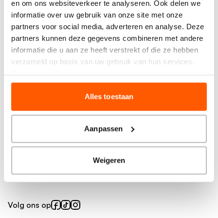
en om ons websiteverkeer te analyseren. Ook delen we
Meer BrainWash
informatie over uw gebruik van onze site met onze
partners voor social media, adverteren en analyse. Deze
Vind je salon
partners kunnen deze gegevens combineren met andere
Prijzen en behandelingen
informatie die u aan ze heeft verstrekt of die ze hebben
Producten
verzameld op basis van uw gebruik van hun services.
Privacy verklaring
Over ons
Alles toestaan
Veelgestelde vragen
Over BrainWash
Voorwaarden knipkorting
Aanpassen
Inspiratie
Weigeren
Blog
Volg ons op