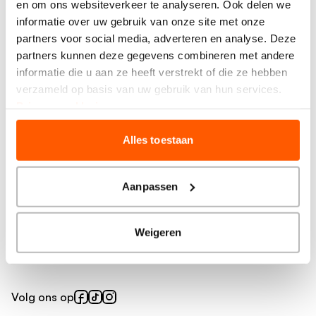
en om ons websiteverkeer te analyseren. Ook delen we
Meer BrainWash
informatie over uw gebruik van onze site met onze
partners voor social media, adverteren en analyse. Deze
Vind je salon
partners kunnen deze gegevens combineren met andere
Prijzen en behandelingen
informatie die u aan ze heeft verstrekt of die ze hebben
Producten
verzameld op basis van uw gebruik van hun services.
Privacy verklaring
Over ons
Alles toestaan
Veelgestelde vragen
Over BrainWash
Voorwaarden knipkorting
Aanpassen
Inspiratie
Weigeren
Blog
Volg ons op