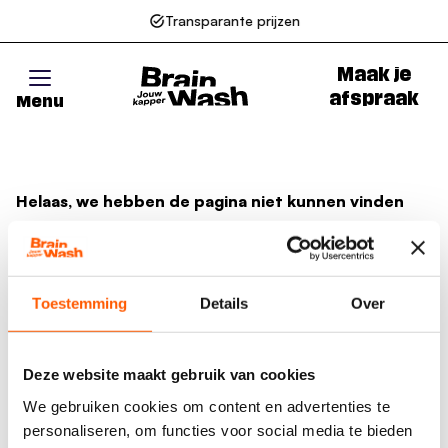
Transparante prijzen
Maak je
afspraak
Menu
Go to homepage
Helaas, we hebben de pagina niet kunnen vinden
Wellicht zit er een spel- of typfout in de URL of is de
actie waarnaar u zocht al verlopen. We hopen u weer
op weg te helpen met de volgende links.
Toestemming
Details
Over
Naar de homepage
Deze website maakt gebruik van cookies
We gebruiken cookies om content en advertenties te
personaliseren, om functies voor social media te bieden