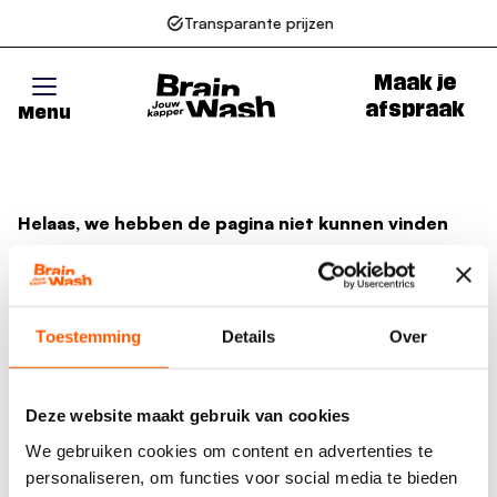
Transparante prijzen
Maak je
afspraak
Menu
Go to homepage
Helaas, we hebben de pagina niet kunnen vinden
Wellicht zit er een spel- of typfout in de URL of is de
actie waarnaar u zocht al verlopen. We hopen u weer
op weg te helpen met de volgende links.
Toestemming
Details
Over
Naar de homepage
Deze website maakt gebruik van cookies
We gebruiken cookies om content en advertenties te
personaliseren, om functies voor social media te bieden