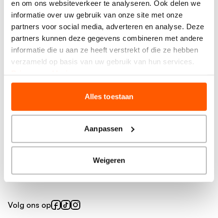
en om ons websiteverkeer te analyseren. Ook delen we
Meer BrainWash
informatie over uw gebruik van onze site met onze
partners voor social media, adverteren en analyse. Deze
Vind je salon
partners kunnen deze gegevens combineren met andere
Prijzen en behandelingen
informatie die u aan ze heeft verstrekt of die ze hebben
Producten
verzameld op basis van uw gebruik van hun services.
Privacy verklaring
Over ons
Alles toestaan
Veelgestelde vragen
Over BrainWash
Voorwaarden knipkorting
Aanpassen
Inspiratie
Weigeren
Blog
Volg ons op